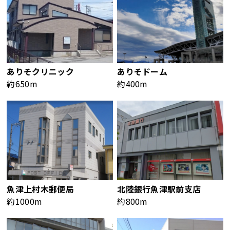
ありそクリニック
ありそドーム
約650m
約400m
魚津上村木郵便局
北陸銀行魚津駅前支店
約1000m
約800m