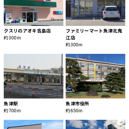
クスリのアオキ吉島店
ファミリーマート魚津北鬼
約300m
江店
約300m
魚津駅
魚津市役所
約700m
約650m