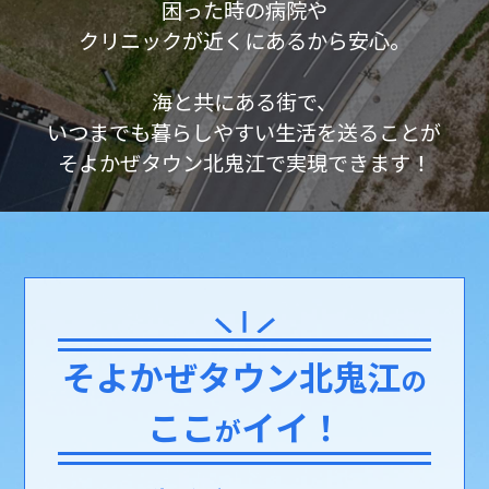
困った時の病院や
クリニックが近くにあるから安心。
海と共にある街で、
いつまでも暮らしやすい生活を送ることが
そよかぜタウン北鬼江で実現できます！
そよかぜタウン北鬼江
の
ここ
イイ！
が