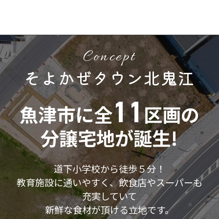
Concept
そよかぜタウン北鬼江
11
魚津市に全
区画の
分譲宅地が誕生!
道下小学校から徒歩５分！
教育施設に通いやすく、
飲食店やスーパーも
充実していて
新鮮な食材が頂ける立地です。