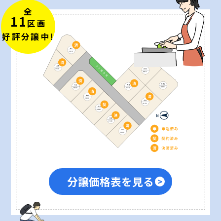
全
11
区画
好評分譲中!
分譲価格表を見る